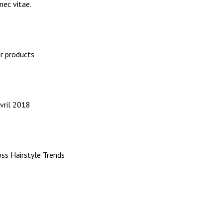
nec vitae.
ATEGORY
ir products
ATE
vril 2018
AGS
oss
Hairstyle
Trends