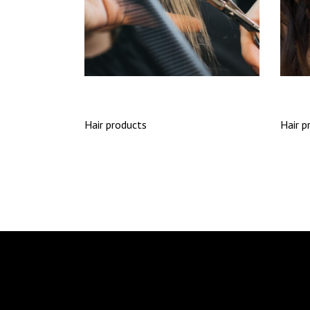
HAIRDO
OM
Hair products
Hair p