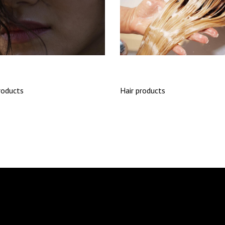
BRÉ
BANGS
roducts
Hair products