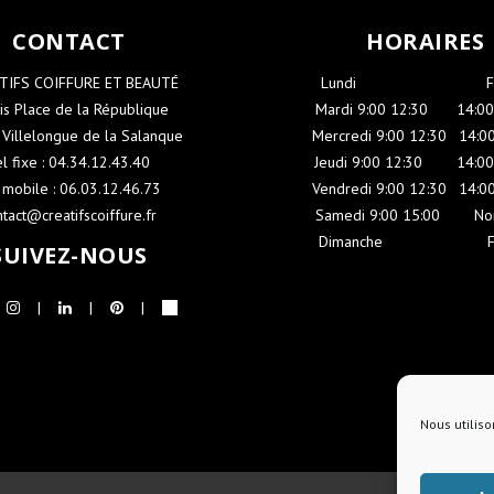
CONTACT
HORAIRES
 TIFS COIFFURE ET BEAUTÉ
Lundi
-----------------------
is Place de la République
Mardi 9:00 12:30
----
14:00
Villelongue de la Salanque
Mercredi 9:00 12:30
-
14:00
el fixe : 04.34.12.43.40
Jeudi 9:00 12:30
-----
14:00
 mobile : 06.03.12.46.73
Vendredi 9:00 12:30
-
14:00
ntact@creatifscoiffure.fr
Samedi 9:00 15:00
-----
No
Dimanche
-------------------
SUIVEZ-NOUS
Nous utiliso