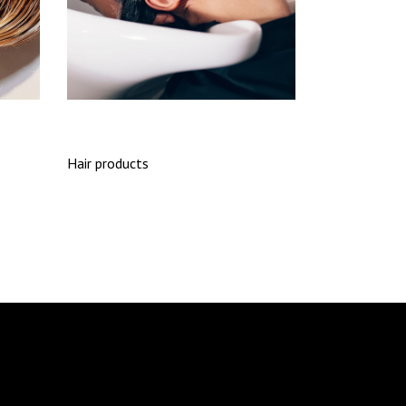
VOLUME
Hair products