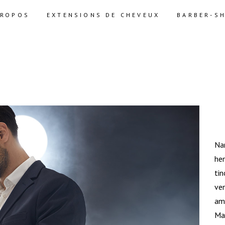
PROPOS
EXTENSIONS DE CHEVEUX
BARBER-S
CART IS
H
Nam
hen
tin
ven
ame
Ma