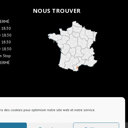
NOUS TROUVER
FERMÉ
 18:30
 18:30
 18:30
 18:30
n Stop
FERMÉ
ns des cookies pour optimiser notre site web et notre service.