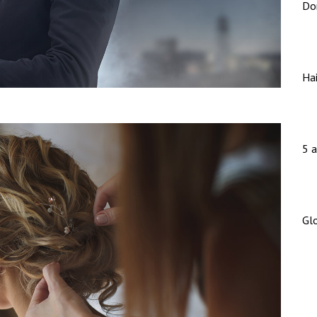
Do
C
Ha
D
5 a
T
Gl