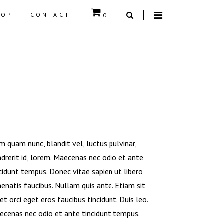
HOP
CONTACT
0
 EMPTY.
AIRCUT IDEAS
 quam nunc, blandit vel, luctus pulvinar,
drerit id, lorem. Maecenas nec odio et ante
cidunt tempus. Donec vitae sapien ut libero
enatis faucibus. Nullam quis ante. Etiam sit
t orci eget eros faucibus tincidunt. Duis leo.
ecenas nec odio et ante tincidunt tempus.