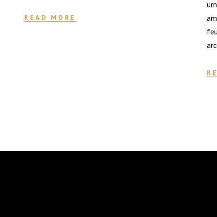
urn
READ MORE
ame
feu
arc
R