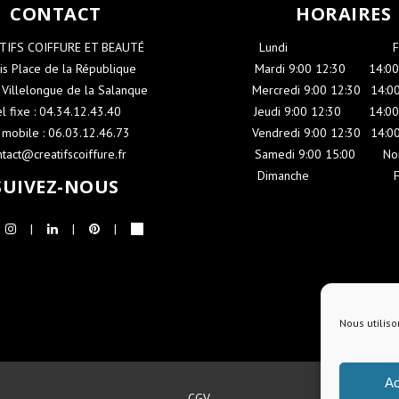
CONTACT
HORAIRES
 TIFS COIFFURE ET BEAUTÉ
Lundi
-----------------------
is Place de la République
Mardi 9:00 12:30
----
14:00
Villelongue de la Salanque
Mercredi 9:00 12:30
-
14:00
el fixe : 04.34.12.43.40
Jeudi 9:00 12:30
-----
14:00
 mobile : 06.03.12.46.73
Vendredi 9:00 12:30
-
14:00
ntact@creatifscoiffure.fr
Samedi 9:00 15:00
-----
No
Dimanche
-------------------
SUIVEZ-NOUS
Nous utiliso
Ac
CGV