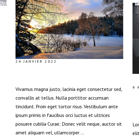
24 JANVIER 2022
HIVER BIEN FROID
9 
Vivamus magna justo, lacinia eget consectetur sed,
convallis at tellus. Nulla porttitor accumsan
P
tincidunt. Proin eget tortor risus. Vestibulum ante
A
ipsum primis in faucibus orci luctus et ultrices
posuere cubilia Curae; Donec velit neque, auctor sit
Lor
amet aliquam vel, ullamcorper
eli