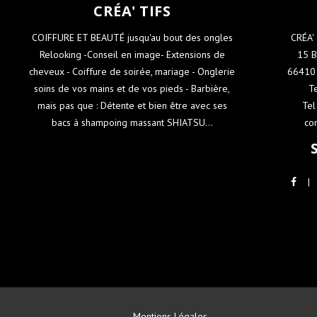
CRÉA' TIFS
COIFFURE ET BEAUTÉ jusqu'au bout des ongles
CRÉA'
Relooking -Conseil en image- Extensions de
15 B
cheveux - Coiffure de soirée, mariage - Onglerie
66410 
soins de vos mains et de vos pieds - Barbière,
T
mais pas que : Détente et bien être avec ses
Tel
bacs à shampoing massant SHIATSU...
co
M
entions Légales