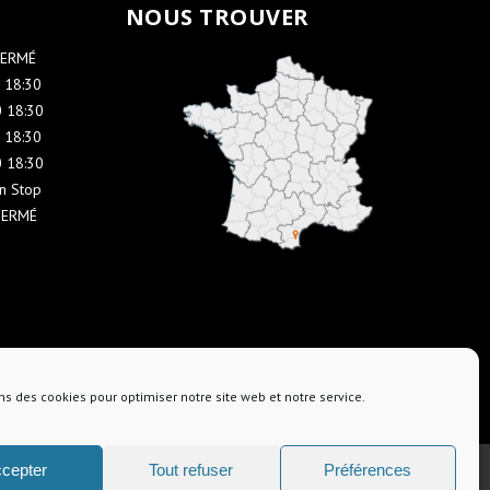
NOUS TROUVER
FERMÉ
 18:30
 18:30
 18:30
 18:30
n Stop
FERMÉ
ns des cookies pour optimiser notre site web et notre service.
cepter
Tout refuser
Préférences
Contact