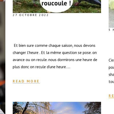
27 OCTOBRE 2022
CE DIMANCHE 30 OCTOBRE
5 
CHANGEMENT D’HEURE
C
Et bien sure comme chaque saison, nous devons
MÈ
changer l'heure . Et la même question se pose. on
avance ou on recule. nous dormirons une heure de
C’
plus donc on recule d'une heure.
pou
sha
to
READ MORE
R